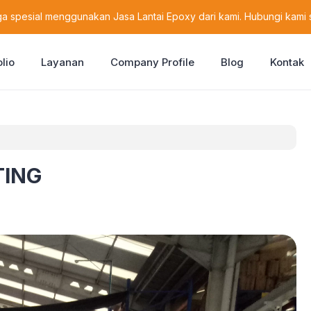
a spesial menggunakan Jasa Lantai Epoxy dari kami. Hubungi kami 
olio
Layanan
Company Profile
Blog
Kontak
TING