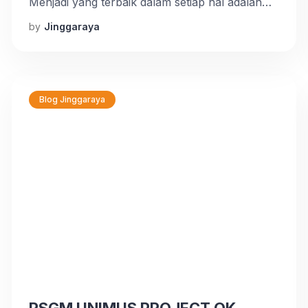
Menjadi yang terbaik dalam setiap hal adalah
sebuah tekad yang harus kita jaga.
by
Jinggaraya
Blog Jinggaraya