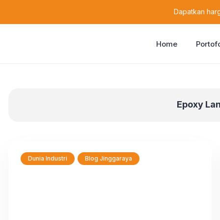
content
Dapatkan harg
Home
Portof
Epoxy Lan
Dunia Industri
Blog Jinggaraya