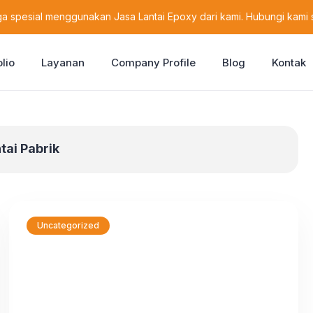
a spesial menggunakan Jasa Lantai Epoxy dari kami. Hubungi kami 
olio
Layanan
Company Profile
Blog
Kontak
tai Pabrik
Uncategorized