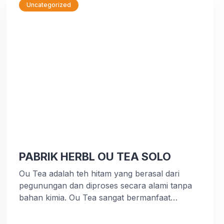
Uncategorized
PABRIK HERBL OU TEA SOLO
Ou Tea adalah teh hitam yang berasal dari
pegunungan dan diproses secara alami tanpa
bahan kimia. Ou Tea sangat bermanfaat
sebagai alternatif pencegahan berbagai
keluhan kesehatan. One Clickit Solution