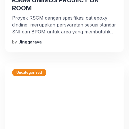
RSGM UNIMUS PROJECT OK
ROOM
Proyek RSGM dengan spesifikasi cat epoxy
dinding, merupakan persyaratan sesuai standar
SNI dan BPOM untuk area yang membutuhkan
tingkat kebersihan dan steril area tinggi. Ultra
by
Jinggaraya
Wishes punya artikel menarik. Perusahaan
makanan, minuman, farmasi, rumah sakit,
ruang operasi dan rontgen wajib menggunakan
epoxy lantai dan dinding. Bekerjasama dengan
CV Jingga Raya dalam mempercayakan
Uncategorized
pengerjaan epoxy dinding, […]