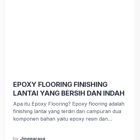
EPOXY FLOORING FINISHING
LANTAI YANG BERSIH DAN INDAH
Apa itu Epoxy Flooring? Epoxy flooring adalah
finishing lantai yang terdiri dari campuran dua
komponen bahan yaitu epoxy resin dan
hardener (dengan komposisi sesuai ketentuan
dari masing-masing pabrikan) yang setelah
by
Jinggaraya