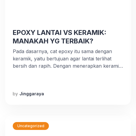
EPOXY LANTAI VS KERAMIK:
MANAKAH YG TERBAIK?
Pada dasarnya, cat epoxy itu sama dengan
keramik, yaitu bertujuan agar lantai terlihat
bersih dan rapih. Dengan menerapkan keramik
atau mengecat lantai dengan epoxy, lantai
menjadi lebih mudah dibersihkan. Akan tetapi,
ini bukan satu-satunya tujuan penerapan cat
by
Jinggaraya
epoxy. Jika keramik hanya untuk membuat
lantai bersih, epoxy lebih dari itu. Cat epoxy
membuat lantai semakin kuat. […]
Uncategorized