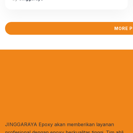
kering akan membentuk lapisan tipis yang
keras, kedap air, tahan kimia, dan berwarna.
Epoxy flooring cocok digunakan pada
permukaan lantai ruangan yang steril tanpa
MORE 
nat, […]
JINGGARAYA Epoxy akan memberikan layanan
profesional dengan epoxy berkualitas tinggi. Tim ahli,