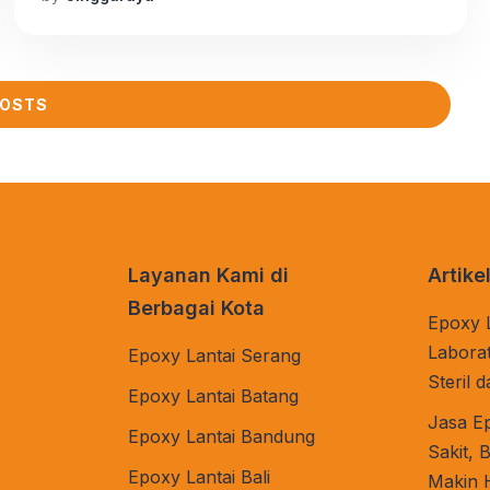
higenis karena permukaan lantai yang dilapisi
epoxy sangat mudah dibersihkan dari kotoran
dan debu serta lantai tidak berlembab dan
kedap terhadap air. selain itu permukaan lantai
POSTS
yang menggunakan epoxy membuat […]
Layanan Kami di
Artike
Berbagai Kota
Epoxy 
Laborat
Epoxy Lantai Serang
Steril 
Epoxy Lantai Batang
Jasa E
Epoxy Lantai Bandung
Sakit, 
Epoxy Lantai Bali
Makin H