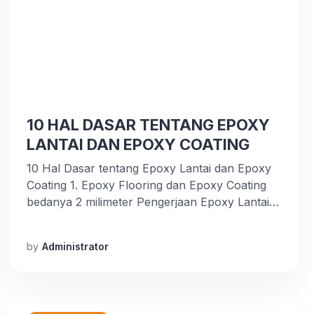
10 HAL DASAR TENTANG EPOXY
LANTAI DAN EPOXY COATING
10 Hal Dasar tentang Epoxy Lantai dan Epoxy
Coating 1. Epoxy Flooring dan Epoxy Coating
bedanya 2 milimeter Pengerjaan Epoxy Lantai
anda bisa disebut sebagai Epoxy Flooring jika
memiliki ketebalan minimal 2 milimeter, Jika
by
Administrator
kurang dari itu maka disebut Epoxy Coating /
pengecatan/pelapisan epoxy saja.
Perbedaannya adalah menambahkan struktural
lantai dan menjadi bagian dari lantai […]