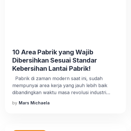
10 Area Pabrik yang Wajib
Dibersihkan Sesuai Standar
Kebersihan Lantai Pabrik!
Pabrik di zaman modern saat ini, sudah
mempunyai area kerja yang jauh lebih baik
dibandingkan waktu masa revolusi industri
zaman dulu. Meskipun memiliki area kerja yang
by
Mars Michaela
lebih baik, kebersihan pada area pabrik juga
wajib dijaga, Anda bisa menjaganya dengan
cara mengikuti standar kebersihan lantai
pabrik serta rutin membersihkan perlengkapan