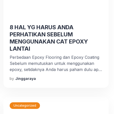
8 HAL YG HARUS ANDA
PERHATIKAN SEBELUM
MENGGUNAKAN CAT EPOXY
LANTAI
Perbedaan Epoxy Flooring dan Epoxy Coating
Sebelum memutuskan untuk menggunakan
epoxy, setidaknya Anda harus paham dulu apa
yang menjadi perbedaan antara proses epoxy
by
Jinggaraya
flooring dan epoxy coating. Sebenarnya,
perbedaan yang paling terlihat diantara
keduanya adalah ukuruan tebal lapisan catnya
saja. Jika ketebalan menyentuh 2 milimeter,
maka itu bisa disebut sebagai epoxy lantai. Dan
Uncategorized
jika kurang […]