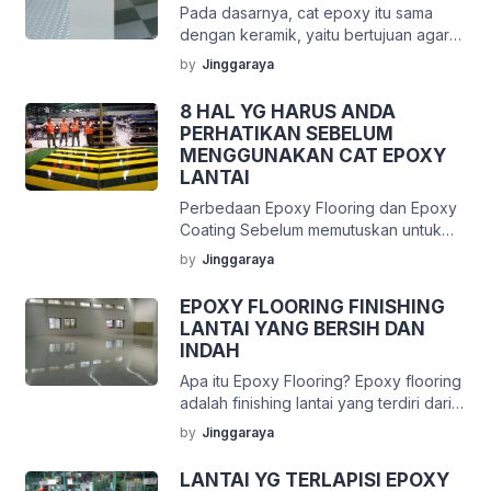
Pada dasarnya, cat epoxy itu sama
mudah dibersihkan, ada juga yang sulit.
dengan keramik, yaitu bertujuan agar
Untuk noda yang membandel, proses
lantai terlihat bersih dan rapih. Dengan
pengelupasan perlu menggunakan
by
Jinggaraya
menerapkan keramik atau mengecat
mesin floor polisher. Alat ini digunakan
lantai dengan epoxy, lantai menjadi
untuk […]
8 HAL YG HARUS ANDA
lebih mudah dibersihkan. Akan tetapi,
PERHATIKAN SEBELUM
ini bukan satu-satunya tujuan
MENGGUNAKAN CAT EPOXY
penerapan cat epoxy. Jika keramik
LANTAI
hanya untuk membuat lantai bersih,
Perbedaan Epoxy Flooring dan Epoxy
epoxy lebih dari itu. Cat epoxy
Coating Sebelum memutuskan untuk
membuat lantai semakin kuat. […]
menggunakan epoxy, setidaknya Anda
by
Jinggaraya
harus paham dulu apa yang menjadi
perbedaan antara proses epoxy
EPOXY FLOORING FINISHING
flooring dan epoxy coating.
LANTAI YANG BERSIH DAN
Sebenarnya, perbedaan yang paling
INDAH
terlihat diantara keduanya adalah
Apa itu Epoxy Flooring? Epoxy flooring
ukuruan tebal lapisan catnya saja. Jika
adalah finishing lantai yang terdiri dari
ketebalan menyentuh 2 milimeter, maka
campuran dua komponen bahan yaitu
itu bisa disebut sebagai epoxy lantai.
by
Jinggaraya
epoxy resin dan hardener (dengan
Dan jika kurang […]
komposisi sesuai ketentuan dari
LANTAI YG TERLAPISI EPOXY
masing-masing pabrikan) yang setelah