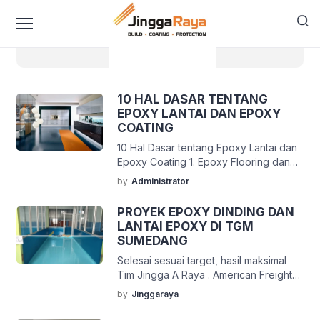
content
epoxy tabanan
10 HAL DASAR TENTANG
EPOXY LANTAI DAN EPOXY
COATING
10 Hal Dasar tentang Epoxy Lantai dan
Epoxy Coating 1. Epoxy Flooring dan
Epoxy Coating bedanya 2 milimeter
by
Administrator
Pengerjaan Epoxy Lantai anda bisa
disebut sebagai Epoxy Flooring jika
PROYEK EPOXY DINDING DAN
memiliki ketebalan minimal 2 milimeter,
LANTAI EPOXY DI TGM
Jika kurang dari itu maka disebut
SUMEDANG
Epoxy Coating / pengecatan/pelapisan
Selesai sesuai target, hasil maksimal
epoxy saja. Perbedaannya adalah
Tim Jingga A Raya . American Freight
menambahkan struktural lantai dan
Inc punya tujuan. Menjadi
menjadi bagian dari lantai […]
by
Jinggaraya
yang terbaik dalam setiap hal adalah
sebuah tekad yang harus kita jaga.