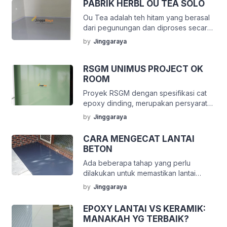
PABRIK HERBL OU TEA SOLO
Ou Tea adalah teh hitam yang berasal
dari pegunungan dan diproses secara
alami tanpa bahan kimia. Ou Tea sangat
by
Jinggaraya
bermanfaat sebagai alternatif
pencegahan berbagai keluhan
kesehatan. One Clickit Solution
RSGM UNIMUS PROJECT OK
membantu untuk produktivitas yang
ROOM
lebih baik. Pabrik yang terus
Proyek RSGM dengan spesifikasi cat
berkembang menjadi pabrik penghasil
epoxy dinding, merupakan persyaratan
kapsul teh hitam yang baik untuk
sesuai standar SNI dan BPOM untuk
by
Jinggaraya
kesehatan, mendirikan area khusus
area yang membutuhkan tingkat
produksi yang membutuhkan […]
kebersihan dan steril area tinggi. Ultra
CARA MENGECAT LANTAI
Wishes punya artikel menarik.
BETON
Perusahaan makanan, minuman,
Ada beberapa tahap yang perlu
farmasi, rumah sakit, ruang operasi dan
dilakukan untuk memastikan lantai
rontgen wajib menggunakan epoxy
beton dicat dengan sempurna. Tahap
lantai dan dinding. Bekerjasama
by
Jinggaraya
pertama adalah pengelupasan noda
dengan CV Jingga Raya dalam
pada lantai beton. Terkadang, ada
mempercayakan pengerjaan epoxy
EPOXY LANTAI VS KERAMIK:
noda atau kotoran yang menempel
dinding, […]
MANAKAH YG TERBAIK?
pada beton. Noda tersebut ada yang