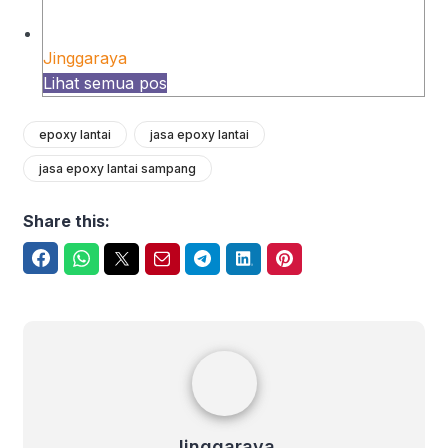
Jinggaraya
Lihat semua pos
epoxy lantai
jasa epoxy lantai
jasa epoxy lantai sampang
Share this:
Facebook
WhatsApp
Twitter
Email
Telegram
LinkedIn
Pinterest
Jinggaraya
Jinggaraya