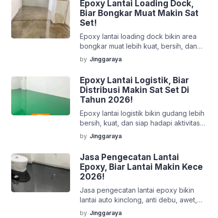
Epoxy Lantai Loading Dock,
Biar Bongkar Muat Makin Sat
Set!
Epoxy lantai loading dock bikin area
bongkar muat lebih kuat, bersih, dan
siap kerja nonstop. Solusi cerdas biar
by
Jinggaraya
operasional makin sat set tanpa drama!
Epoxy Lantai Logistik, Biar
Distribusi Makin Sat Set Di
Tahun 2026!
Epoxy lantai logistik bikin gudang lebih
bersih, kuat, dan siap hadapi aktivitas
nonstop. Solusi cerdas biar distribusi
by
Jinggaraya
makin sat set tanpa drama!
Jasa Pengecatan Lantai
Epoxy, Biar Lantai Makin Kece
2026!
Jasa pengecatan lantai epoxy bikin
lantai auto kinclong, anti debu, awet,
dan siap menghadapi aktivitas berat
by
Jinggaraya