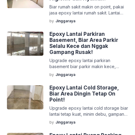
Biar rumah sakit makin on point, pakai
jasa epoxy lantai rumah sakit. Lantai
lebih bersih, awet, dan bikin first
by
Jinggaraya
impression makin oke.
Epoxy Lantai Parkiran
Basement, Biar Area Parkir
Selalu Kece dan Nggak
Gampang Rusak!
Upgrade epoxy lantai parkiran
basement biar parkir makin kece,
gampang dibersihkan, tahan beban
by
Jinggaraya
kendaraan, dan siap dipakai setiap
hari.
Epoxy Lantai Cold Storage,
Biar Area Dingin Tetap On
Point!
Upgrade epoxy lantai cold storage biar
lantai tetap kuat, minim debu, gampang
dibersihkan, dan operasional makin
by
Jinggaraya
lancar tanpa drama.