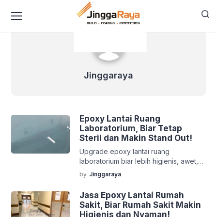
content
Jinggaraya
Jinggaraya
Epoxy Lantai Ruang
Laboratorium, Biar Tetap
Steril dan Makin Stand Out!
Upgrade epoxy lantai ruang
laboratorium biar lebih higienis, awet,
dan siap dipakai buat aktivitas riset
by
Jinggaraya
tanpa drama.
Jasa Epoxy Lantai Rumah
Sakit, Biar Rumah Sakit Makin
Higienis dan Nyaman!