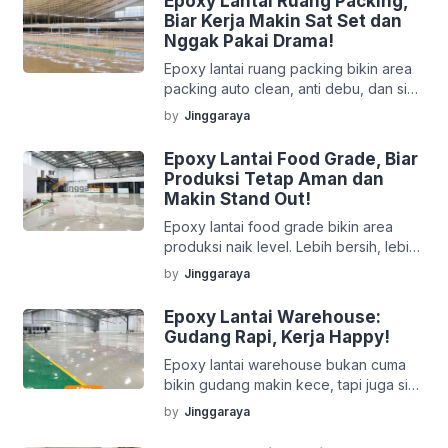
Epoxy Lantai Ruang Packing,
Biar Kerja Makin Sat Set dan
Nggak Pakai Drama!
Epoxy lantai ruang packing bikin area
packing auto clean, anti debu, dan siap
kerja gaspol. Biar proses packing
by
Jinggaraya
makin sat set setiap hari.
Epoxy Lantai Food Grade, Biar
Produksi Tetap Aman dan
Makin Stand Out!
Epoxy lantai food grade bikin area
produksi naik level. Lebih bersih, lebih
rapi, dan bikin kerja makin sat set!
by
Jinggaraya
Epoxy Lantai Warehouse:
Gudang Rapi, Kerja Happy!
Epoxy lantai warehouse bukan cuma
bikin gudang makin kece, tapi juga siap
kerja gaspol, anti debu, dan bikin
by
Jinggaraya
operasional auto lancar!