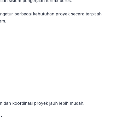
ah sistem pengerjaan terima beres.
gatur berbagai kebutuhan proyek secara terpisah
em.
en dan koordinasi proyek jauh lebih mudah.