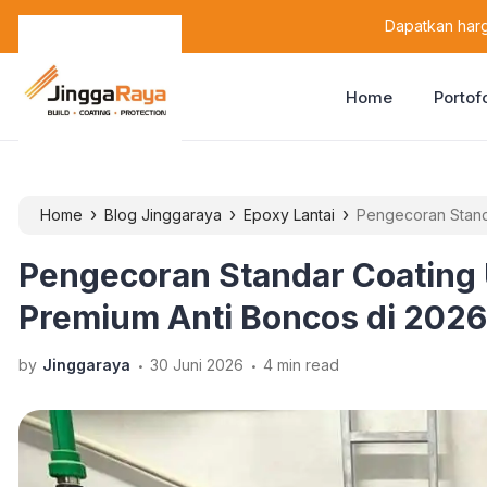
content
Dapatkan harg
Home
Portof
›
›
›
Home
Blog Jinggaraya
Epoxy Lantai
Pengecoran Standa
2026!
Pengecoran Standar Coating 
Premium Anti Boncos di 2026
.
.
by
Jinggaraya
30 Juni 2026
4 min read