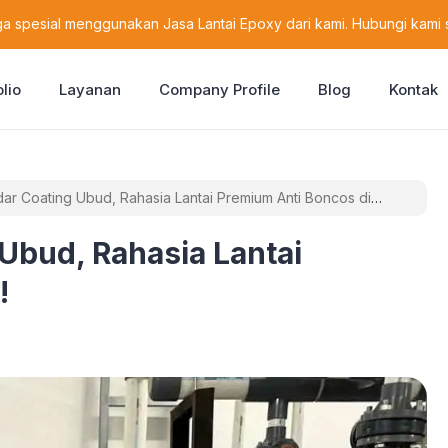
a spesial menggunakan Jasa Lantai Epoxy dari kami. Hubungi kami 
olio
Layanan
Company Profile
Blog
Kontak
r Coating Ubud, Rahasia Lantai Premium Anti Boncos di
Ubud, Rahasia Lantai
!