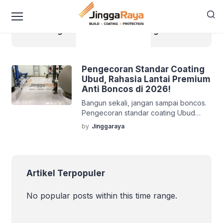
content
Pengecoran Standar Coating Ubud
Pengecoran Standar Coating
Ubud, Rahasia Lantai Premium
Anti Boncos di 2026!
Bangun sekali, jangan sampai boncos.
Pengecoran standar coating Ubud
bikin lantai lebih kuat, rata, siap epoxy,
by
Jinggaraya
dan awet buat jangka panjang.
Artikel Terpopuler
No popular posts within this time range.