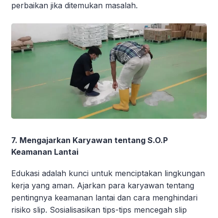
perbaikan jika ditemukan masalah.
7. Mengajarkan Karyawan tentang S.O.P
Keamanan Lantai
Edukasi adalah kunci untuk menciptakan lingkungan
kerja yang aman. Ajarkan para karyawan tentang
pentingnya keamanan lantai dan cara menghindari
risiko slip. Sosialisasikan tips-tips mencegah slip