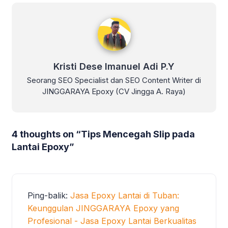
Kristi Dese Imanuel Adi P.Y
Kristi Dese Imanuel Adi P.Y
Seorang SEO Specialist dan SEO Content Writer di
JINGGARAYA Epoxy (CV Jingga A. Raya)
4 thoughts on “
Tips Mencegah Slip pada
Lantai Epoxy
”
Ping-balik:
Jasa Epoxy Lantai di Tuban:
Keunggulan JINGGARAYA Epoxy yang
Profesional - Jasa Epoxy Lantai Berkualitas