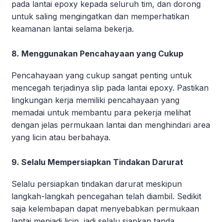
pada lantai epoxy kepada seluruh tim, dan dorong
untuk saling mengingatkan dan memperhatikan
keamanan lantai selama bekerja.
8. Menggunakan Pencahayaan yang Cukup
Pencahayaan yang cukup sangat penting untuk
mencegah terjadinya slip pada lantai epoxy. Pastikan
lingkungan kerja memiliki pencahayaan yang
memadai untuk membantu para pekerja melihat
dengan jelas permukaan lantai dan menghindari area
yang licin atau berbahaya.
9. Selalu Mempersiapkan Tindakan Darurat
Selalu persiapkan tindakan darurat meskipun
langkah-langkah pencegahan telah diambil. Sedikit
saja kelembapan dapat menyebabkan permukaan
lantai menjadi licin, jadi selalu siapkan tanda