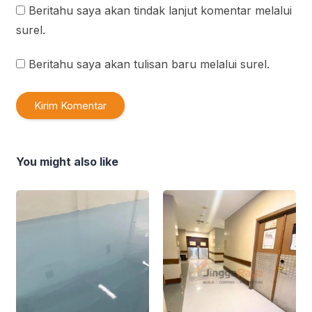
Beritahu saya akan tindak lanjut komentar melalui
surel.
Beritahu saya akan tulisan baru melalui surel.
You might also like