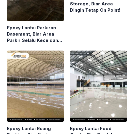
Storage, Biar Area
Dingin Tetap On Point!
Epoxy Lantai Parkiran
Basement, Biar Area
Parkir Selalu Kece dan
Nggak Gampang Rusak!
Epoxy Lantai Ruang
Epoxy Lantai Food