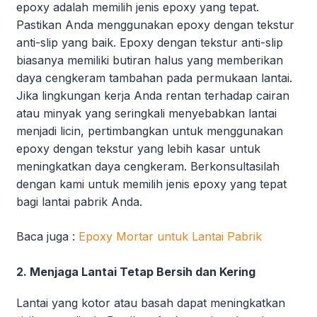
epoxy adalah memilih jenis epoxy yang tepat.
Pastikan Anda menggunakan epoxy dengan tekstur
anti-slip yang baik. Epoxy dengan tekstur anti-slip
biasanya memiliki butiran halus yang memberikan
daya cengkeram tambahan pada permukaan lantai.
Jika lingkungan kerja Anda rentan terhadap cairan
atau minyak yang seringkali menyebabkan lantai
menjadi licin, pertimbangkan untuk menggunakan
epoxy dengan tekstur yang lebih kasar untuk
meningkatkan daya cengkeram. Berkonsultasilah
dengan kami untuk memilih jenis epoxy yang tepat
bagi lantai pabrik Anda.
Baca juga :
Epoxy Mortar untuk Lantai Pabrik
2. Menjaga Lantai Tetap Bersih dan Kering
Lantai yang kotor atau basah dapat meningkatkan