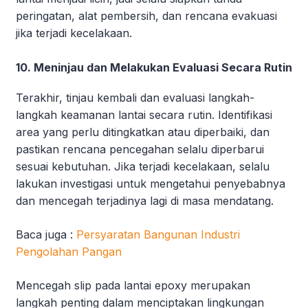
peringatan, alat pembersih, dan rencana evakuasi
jika terjadi kecelakaan.
10. Meninjau dan Melakukan Evaluasi Secara Rutin
Terakhir, tinjau kembali dan evaluasi langkah-
langkah keamanan lantai secara rutin. Identifikasi
area yang perlu ditingkatkan atau diperbaiki, dan
pastikan rencana pencegahan selalu diperbarui
sesuai kebutuhan. Jika terjadi kecelakaan, selalu
lakukan investigasi untuk mengetahui penyebabnya
dan mencegah terjadinya lagi di masa mendatang.
Baca juga :
Persyaratan Bangunan Industri
Pengolahan Pangan
Mencegah slip pada lantai epoxy merupakan
langkah penting dalam menciptakan lingkungan