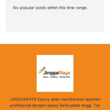
infrastruktur, dan fasilitas pendukung
lainnya. Sejak Desember 2023
No popular posts within this time range.
Indonesia sudah memiliki 145 kawasan
industri, dan salah satu […]
JINGGARAYA Epoxy akan memberikan layanan
profesional dengan epoxy berkualitas tinggi. Tim