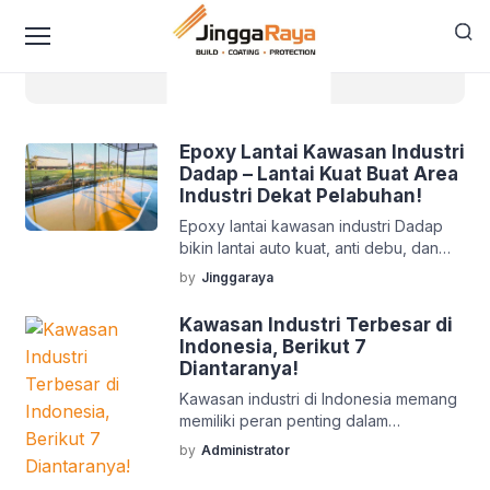
content
kawasan industri
Epoxy Lantai Kawasan Industri
Dadap – Lantai Kuat Buat Area
Industri Dekat Pelabuhan!
Epoxy lantai kawasan industri Dadap
bikin lantai auto kuat, anti debu, dan
tahan beban berat. Cocok buat
by
Jinggaraya
operasional biar makin aman & lancar.
Kawasan Industri Terbesar di
Indonesia, Berikut 7
Diantaranya!
Kawasan industri di Indonesia memang
memiliki peran penting dalam
mengembangkan sektor industri
by
Administrator
negara ini, terutama dari kawasan-
kawasan industri terbesar di Indonesia.