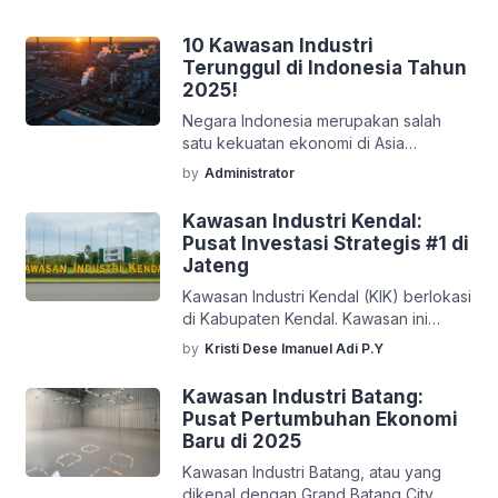
Dengan adanya kawasan ini,
perusahaan dapat menghemat biaya
10 Kawasan Industri
produksi serta dapat meningkatkan
Terunggul di Indonesia Tahun
efisiensi, karena memiliki akses yang
2025!
mudah ke sumber daya manusia,
Negara Indonesia merupakan salah
infrastruktur, serta fasilitas pendukung
satu kekuatan ekonomi di Asia
lainnya. Di artikel sebelumnnya kami
Tenggara. Mengapa? Karena
sudah membahas 7 […]
by
Administrator
pertumbuhan perekonomian di
Indonesia terus menunjukkan
Kawasan Industri Kendal:
peningkatan yang signifikan di
Pusat Investasi Strategis #1 di
berbagai sektor industri. Nah, salah
Jateng
satu pendorong utama pertumbuhan ini
Kawasan Industri Kendal (KIK) berlokasi
yaitu dengan adanya kawasan industri
di Kabupaten Kendal. Kawasan ini
yang semakin berkembang dan
menjadi salah satu kawasan industri
tersebar di berbagai pulau. Menurut
by
Kristi Dese Imanuel Adi P.Y
strategis dan modern yang sedang
data tahun 2024 kawasan perindustrian
berkembang pesat di Indonesia,
di Indonesia sudah mencapai […]
Kawasan Industri Batang:
khususnya di wilayah Jawa Tengah.
Pusat Pertumbuhan Ekonomi
Kawasan industri ini menawarkan
Baru di 2025
berbagai keunggulan yang
Kawasan Industri Batang, atau yang
menjadikannya magnet baru bagi
dikenal dengan Grand Batang City,
investor lokal maupun asing. Dengan