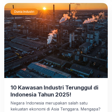
rumah sakit, hingga area publik lainnya. Bagi
pelaku industri, utamanya industri
makanan/minuman dan industri […]
Dunia Industri
10 Kawasan Industri Terunggul di
Indonesia Tahun 2025!
Negara Indonesia merupakan salah satu
kekuatan ekonomi di Asia Tenggara. Mengapa?