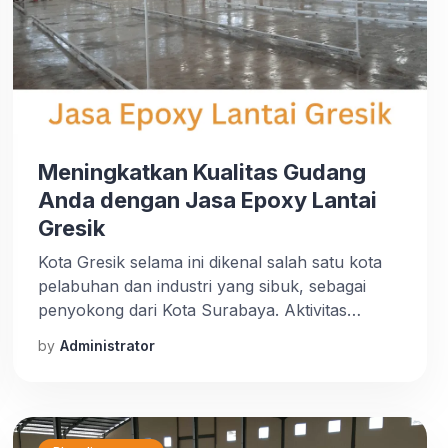
Meningkatkan Kualitas Gudang
Anda dengan Jasa Epoxy Lantai
Gresik
Kota Gresik selama ini dikenal salah satu kota
pelabuhan dan industri yang sibuk, sebagai
penyokong dari Kota Surabaya. Aktivitas
industri di Kabupaten Gresik terdiri atas
by
Administrator
berbagai sektor dan masih terus berkembang.
Perkembangan Kawasan Industri juga
memerlukan dukungan sarana dan prasarana
yang memadai, termasuk gudang. Gudang