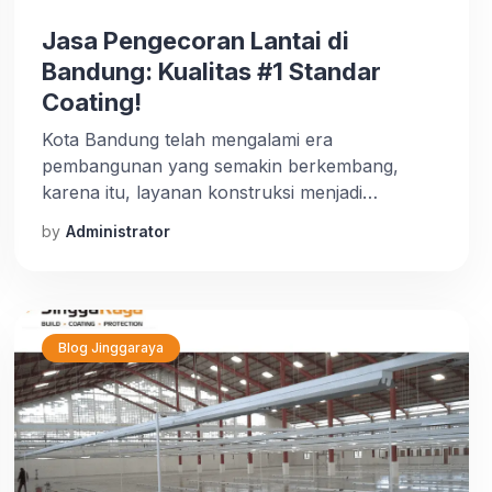
Jasa Pengecoran Lantai di
Bandung: Kualitas #1 Standar
Coating!
Kota Bandung telah mengalami era
pembangunan yang semakin berkembang,
karena itu, layanan konstruksi menjadi
kebutuhan utama bagi banyak masyarakat.
by
Administrator
Salah satu aspek penting dalam pembangunan
gedung maupun rumah adalah pengecoran
lantai. Ini membuat jasa pengecoran lantai di
Bandung semakin diminati karena kualitas dan
kehandalan pelaksanaannya. Lantai yang
Blog Jinggaraya
bagus tidak hanya sekadar dicor saja, tapi lebih
[…]