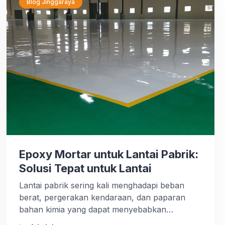
adalah tempat untuk menyimpan, mengelola,
Blog Jinggaraya
dan memanajemen barang. Pada prosesnya,
[…]
Epoxy Mortar untuk Lantai Pabrik:
Solusi Tepat untuk Lantai
Lantai pabrik sering kali menghadapi beban
berat, pergerakan kendaraan, dan paparan
bahan kimia yang dapat menyebabkan
kerusakan dan keausan pada permukaannya.