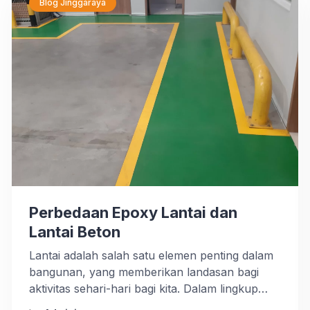
145 kawasan industri, dan salah satu […]
Blog Jinggaraya
Perbedaan Epoxy Lantai dan
Lantai Beton
Lantai adalah salah satu elemen penting dalam
bangunan, yang memberikan landasan bagi
aktivitas sehari-hari bagi kita. Dalam lingkup
konstruksi, dua jenis lantai yang sering