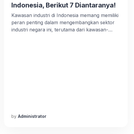
Indonesia, Berikut 7 Diantaranya!
Kawasan industri di Indonesia memang memiliki
peran penting dalam mengembangkan sektor
industri negara ini, terutama dari kawasan-
kawasan industri terbesar di Indonesia. Dengan
adanya kawasan ini, perusahaan dapat
menghemat biaya produksi serta dapat
meningkatkan efisiensi, karena memiliki akses
yang mudah ke sumber daya manusia,
infrastruktur, serta fasilitas pendukung lainnya.
Di artikel sebelumnnya kami sudah membahas
7 […]
by
Administrator