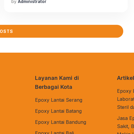
by
Administrator
Oleh karena itu, pemilihan bahan lantai yang
tepat sangat penting untuk memastikan
keamanan, kinerja, dan ketahanan lantai pabrik.
Salah satu pilihan yang cocok dan efektif
POSTS
adalah epoxy mortar. Artikel ini akan
mengenalkan epoxy mortar […]
Layanan Kami di
Artike
Berbagai Kota
Epoxy 
Laborat
Epoxy Lantai Serang
Steril 
Epoxy Lantai Batang
Jasa E
Epoxy Lantai Bandung
Sakit, 
Epoxy Lantai Bali