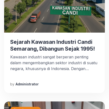
Sejarah Kawasan Industri Candi
Semarang, Dibangun Sejak 1995!
Kawasan industri sangat berperan penting
dalam mengembangkan sektor industri di suatu
negara, khususnya di Indonesia. Dengan
adanya kawasan ini, perusahaan bisa
menghemat biaya produksi dan juga dapat
by
Administrator
meningkatkan efisiensi, karena memiliki akses
yang mudah ke sumber daya manusia,
infrastruktur, dan fasilitas pendukung lainnya.
Sejak Desember 2023 Indonesia sudah memiliki