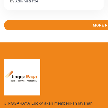
by
Administrator
dibandingkan adalah epoxy dan lantai beton.
Keduanya memiliki kelebihan dan kelemahan
masing-masing, dan pemilihan yang tepat
sangat penting untuk mencapai lantai yang
MORE 
tahan lama dan sesuai dengan kebutuhan. Tim
JINGGARAYA kali […]
JINGGARAYA Epoxy akan memberikan layanan