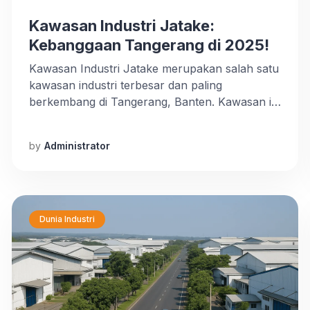
Kawasan Industri Jatake:
Kebanggaan Tangerang di 2025!
Kawasan Industri Jatake merupakan salah satu
kawasan industri terbesar dan paling
berkembang di Tangerang, Banten. Kawasan ini
terletak di lokasi strategis dengan akses mudah
ke berbagai infrastruktur penting seperti jalan
by
Administrator
tol, pelabuhan, dan bandara. Selain itu,
kawasan ini telah menjadi pilihan utama bagi
berbagai perusahaan lokal maupun
internasional untuk menjalankan operasional
bisnis mereka. Ada hal […]
Dunia Industri