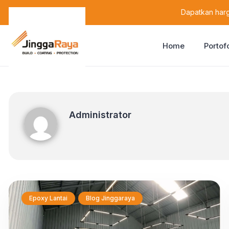
content
Dapatkan harg
Home
Portof
Administrator
Administrator
Epoxy Lantai
Blog Jinggaraya