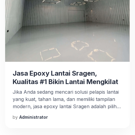
Jasa Epoxy Lantai Sragen,
Kualitas #1 Bikin Lantai Mengkilat
Jika Anda sedang mencari solusi pelapis lantai
yang kuat, tahan lama, dan memiliki tampilan
modern, jasa epoxy lantai Sragen adalah pilihan
yang tepat. Epoxy lantai kini semakin populer
by
Administrator
digunakan, tidak hanya di lingkungan industri,
tetapi juga di rumah tinggal, garasi, showroom,