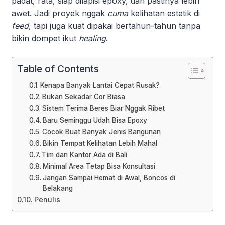
padat, rata, siap dilapisi epoxy, dan pastinya lebih
awet. Jadi proyek nggak
cuma
kelihatan estetik di
feed
, tapi juga kuat dipakai bertahun-tahun tanpa
bikin dompet ikut
healing
.
Table of Contents
Kenapa Banyak Lantai Cepat Rusak?
Bukan Sekadar Cor Biasa
Sistem Terima Beres Biar Nggak Ribet
Baru Seminggu Udah Bisa Epoxy
Cocok Buat Banyak Jenis Bangunan
Bikin Tempat Kelihatan Lebih Mahal
Tim dan Kantor Ada di Bali
Minimal Area Tetap Bisa Konsultasi
Jangan Sampai Hemat di Awal, Boncos di
Belakang
Penulis