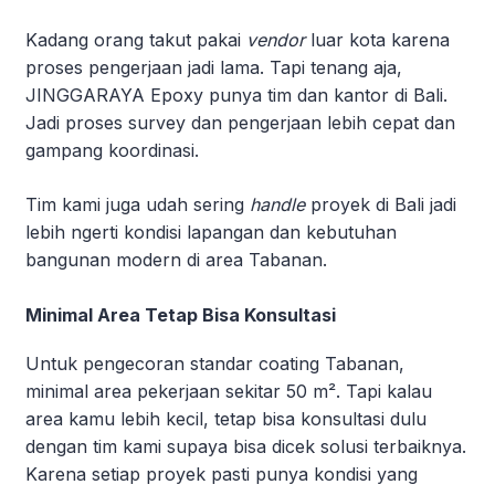
Kadang orang takut pakai
vendor
luar kota karena
proses pengerjaan jadi lama. Tapi tenang aja,
JINGGARAYA Epoxy punya tim dan kantor di Bali.
Jadi proses survey dan pengerjaan lebih cepat dan
gampang koordinasi.
Tim kami juga udah sering
handle
proyek di Bali jadi
lebih ngerti kondisi lapangan dan kebutuhan
bangunan modern di area Tabanan.
Minimal Area Tetap Bisa Konsultasi
Untuk pengecoran standar coating Tabanan,
minimal area pekerjaan sekitar 50 m². Tapi kalau
area kamu lebih kecil, tetap bisa konsultasi dulu
dengan tim kami supaya bisa dicek solusi terbaiknya.
Karena setiap proyek pasti punya kondisi yang