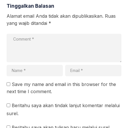
Tinggalkan Balasan
Alamat email Anda tidak akan dipublikasikan.
Ruas
yang wajib ditandai
*
Save my name and email in this browser for the
next time I comment.
Beritahu saya akan tindak lanjut komentar melalui
surel.
Beritahu saya akan tulisan baru melalui surel.