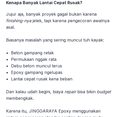
Kenapa Banyak Lantai Cepat Rusak?
Jujur aja, banyak proyek gagal bukan karena
finishing-nya
jelek, tapi karena pengecoran awalnya
asal.
Biasanya masalah yang sering muncul tuh kayak:
Beton gampang retak
Permukaan nggak rata
Debu beton muncul terus
Epoxy gampang ngelupas
Lantai cepat rusak kena beban
Dan kalau udah begini, biaya
repair
bisa bikin
budget
membengkak.
Karena itu, JINGGARAYA Epoxy menggunakan