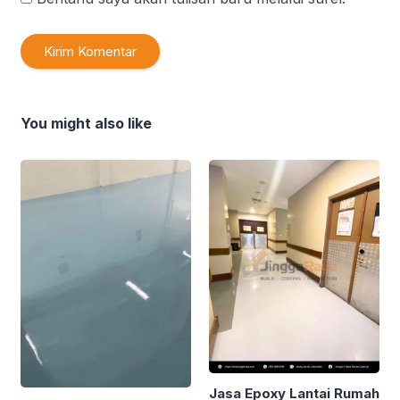
You might also like
Jasa Epoxy Lantai Rumah