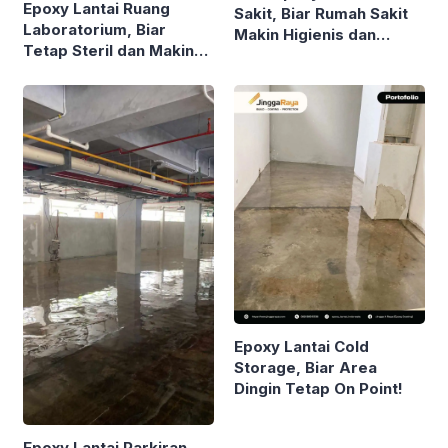
Epoxy Lantai Ruang
Sakit, Biar Rumah Sakit
Laboratorium, Biar
Makin Higienis dan
Tetap Steril dan Makin
Nyaman!
Stand Out!
Epoxy Lantai Cold
Storage, Biar Area
Dingin Tetap On Point!
Epoxy Lantai Parkiran