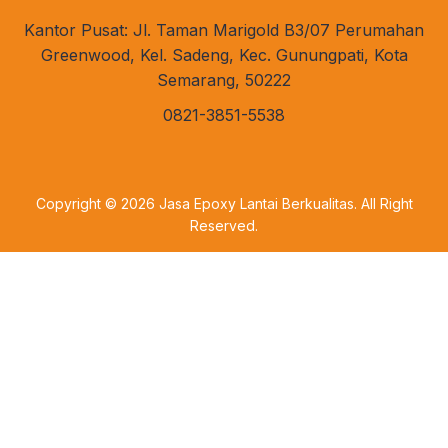
Kantor Pusat: Jl. Taman Marigold B3/07 Perumahan
Greenwood, Kel. Sadeng, Kec. Gunungpati, Kota
Semarang, 50222
0821-3851-5538
Copyright © 2026
Jasa Epoxy Lantai Berkualitas
. All Right
Reserved.