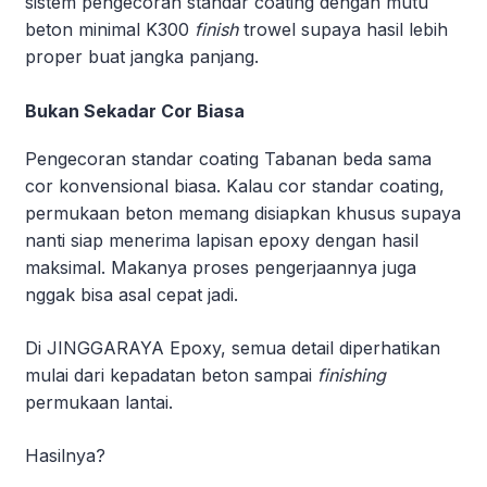
sistem pengecoran standar coating dengan mutu
beton minimal K300
finish
trowel supaya hasil lebih
proper buat jangka panjang.
Bukan Sekadar Cor Biasa
Pengecoran standar coating Tabanan beda sama
cor konvensional biasa. Kalau cor standar coating,
permukaan beton memang disiapkan khusus supaya
nanti siap menerima lapisan epoxy dengan hasil
maksimal. Makanya proses pengerjaannya juga
nggak bisa asal cepat jadi.
Di JINGGARAYA Epoxy, semua detail diperhatikan
mulai dari kepadatan beton sampai
finishing
permukaan lantai.
Hasilnya?