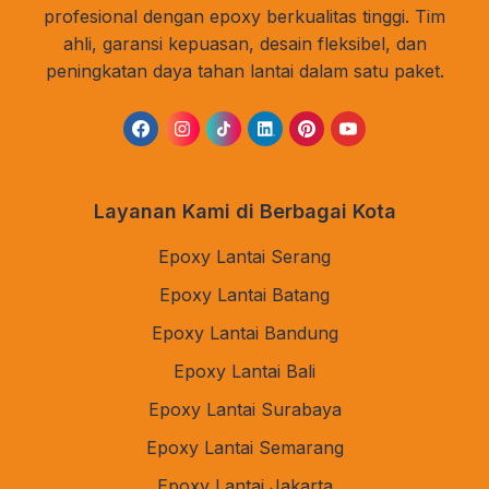
profesional dengan epoxy berkualitas tinggi. Tim
ahli, garansi kepuasan, desain fleksibel, dan
peningkatan daya tahan lantai dalam satu paket.
Layanan Kami di Berbagai Kota
Epoxy Lantai Serang
Epoxy Lantai Batang
Epoxy Lantai Bandung
Epoxy Lantai Bali
Epoxy Lantai Surabaya
Epoxy Lantai Semarang
Epoxy Lantai Jakarta