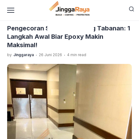
content
›
›
Home
Blog Jinggaraya
Pengecoran Standar Coating
Tabanan: 1 Langkah Awal Biar Epoxy Makin Maksimal!
Pengecoran Standar Coating Tabanan: 1
Langkah Awal Biar Epoxy Makin
Maksimal!
.
.
by
Jinggaraya
26 Juni 2026
4 min read