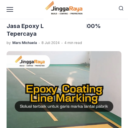
content
›
›
Home
Blog Jinggaraya
Jasa Epoxy Lantai Lombok,
100% Tepercaya
Jasa Epoxy Lantai Lombok, 100%
Tepercaya
.
.
by
Mars Michaela
8 Juli 2024
4 min read