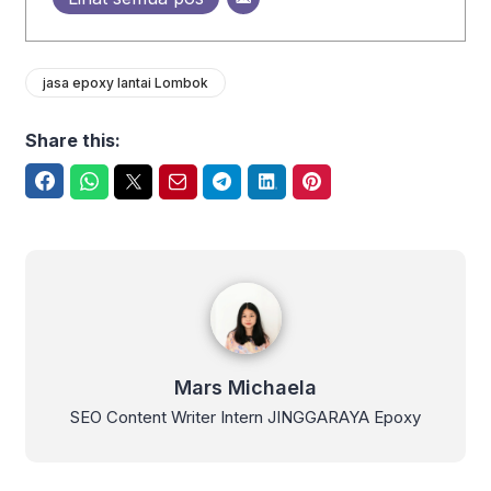
jasa epoxy lantai Lombok
Share this:
Facebook
WhatsApp
Twitter
Email
Telegram
LinkedIn
Pinterest
Mars Michaela
Mars Michaela
SEO Content Writer Intern JINGGARAYA Epoxy