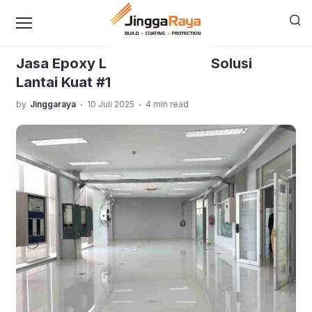
content
›
›
›
Home
Blog Jinggaraya
Epoxy Lantai
Jasa Epoxy
Lantai Gianyar – Solusi Lantai Kuat #1
Jasa Epoxy Lantai Gianyar – Solusi
Lantai Kuat #1
.
.
by
Jinggaraya
10 Juli 2025
4 min read