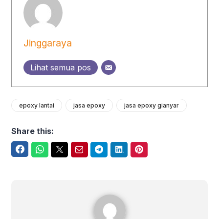
Jinggaraya
Lihat semua pos
epoxy lantai
jasa epoxy
jasa epoxy gianyar
Share this:
Facebook
WhatsApp
Twitter
Email
Telegram
LinkedIn
Pinterest
Jinggaraya