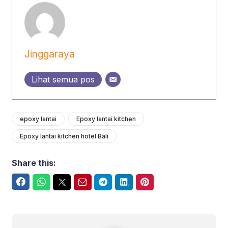
Jinggaraya
Lihat semua pos
epoxy lantai
Epoxy lantai kitchen
Epoxy lantai kitchen hotel Bali
Share this:
Facebook
WhatsApp
Twitter
Email
Telegram
LinkedIn
Pinterest