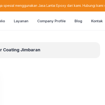
a spesial menggunakan Jasa Lantai Epoxy dari kami. Hubungi kami 
olio
Layanan
Company Profile
Blog
Kontak
r Coating Jimbaran