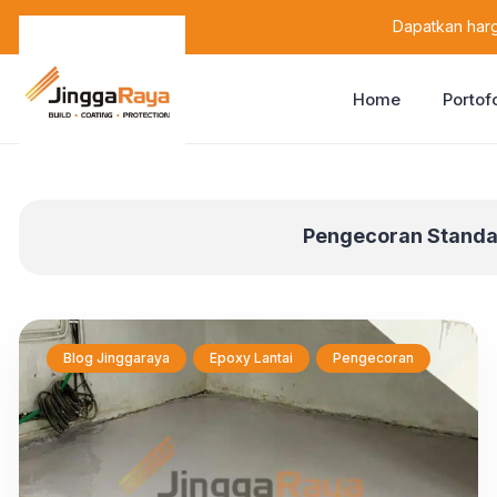
content
Dapatkan harg
Home
Portof
Pengecoran Standa
Blog Jinggaraya
Epoxy Lantai
Pengecoran