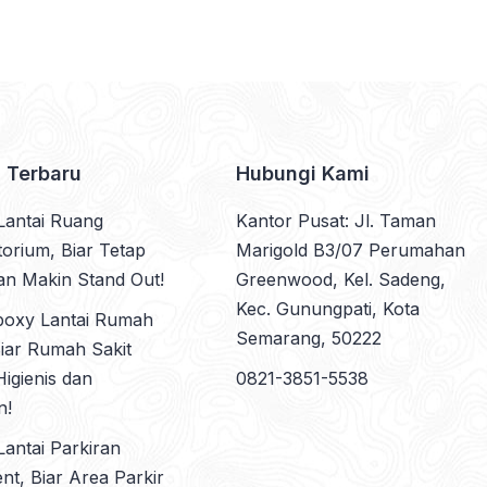
l Terbaru
Hubungi Kami
Lantai Ruang
Kantor Pusat: Jl. Taman
orium, Biar Tetap
Marigold B3/07 Perumahan
dan Makin Stand Out!
Greenwood, Kel. Sadeng,
Kec. Gunungpati, Kota
poxy Lantai Rumah
Semarang, 50222
Biar Rumah Sakit
igienis dan
0821-3851-5538
n!
antai Parkiran
t, Biar Area Parkir