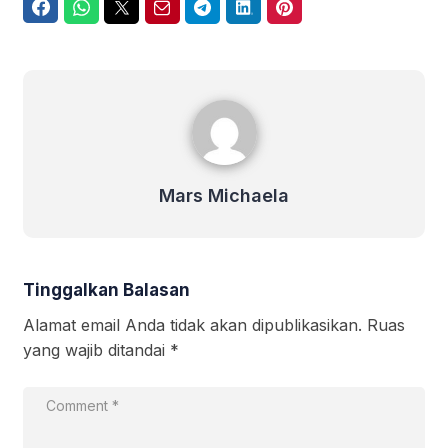
Facebook
WhatsApp
Twitter
Email
Telegram
LinkedIn
Pinterest
Mars Michaela
Mars Michaela
Tinggalkan Balasan
Alamat email Anda tidak akan dipublikasikan.
Ruas
yang wajib ditandai
*