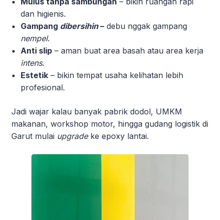
Mulus tanpa sambungan
– bikin ruangan rapi
dan higienis.
Gampang
dibersihin
–
debu nggak gampang
nempel
.
Anti slip
– aman buat area basah atau area kerja
intens
.
Estetik
– bikin tempat usaha kelihatan lebih
profesional.
Jadi wajar kalau banyak pabrik dodol, UMKM
makanan, workshop motor, hingga gudang logistik di
Garut mulai
upgrade
ke epoxy lantai.