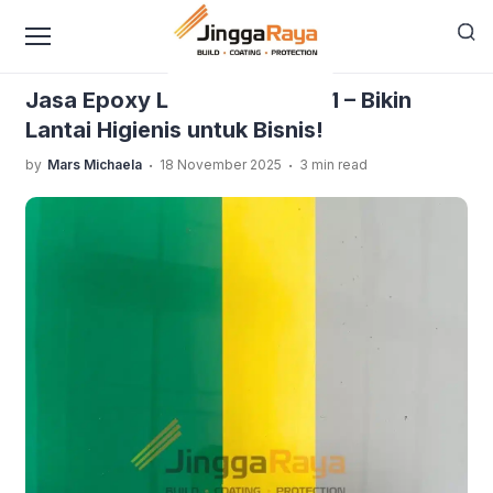
content
›
›
Home
Blog Jinggaraya
Jasa Epoxy Lantai Garut No.1
– Bikin Lantai Higienis untuk Bisnis!
Jasa Epoxy Lantai Garut No.1 – Bikin
Lantai Higienis untuk Bisnis!
.
.
by
Mars Michaela
18 November 2025
3 min read