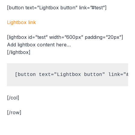
[button text=”Lightbox button” link=”#test”]
Lightbox link
[lightbox id=”test” width=”600px” padding=”20px”]
Add lightbox content here…
[/lightbox]
[button text="Lightbox button" link="
#t
[/col]
[/row]