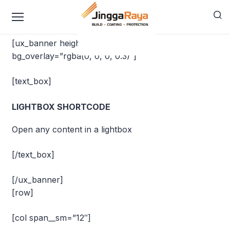
content
Lightbox
[ux_banner height=”444px” bg=”11″
bg_overlay=”rgba(0, 0, 0, 0.3)”]
[text_box]
LIGHTBOX SHORTCODE
Open any content in a lightbox
[/text_box]
[/ux_banner]
[row]
[col span__sm=”12″]