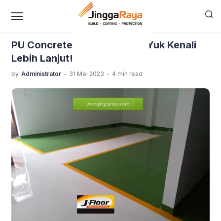
content
›
›
Home
Blog Jinggaraya
PU Concrete untuk Industri,
Yuk Kenali Lebih Lanjut!
PU Concrete untuk Industri, Yuk Kenali
Lebih Lanjut!
.
.
by
Administrator
31 Mei 2023
4 min read