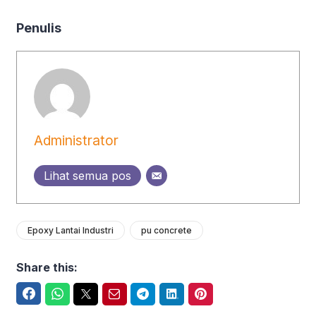
Penulis
Administrator
Lihat semua pos
Epoxy Lantai Industri
pu concrete
Share this:
Facebook
WhatsApp
Twitter
Email
Telegram
LinkedIn
Pinterest